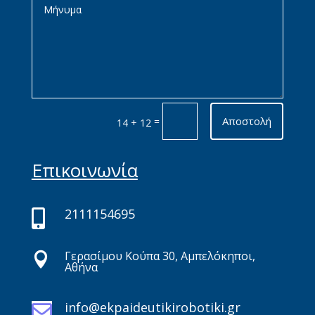
Αποστολή
=
14 + 12
Επικοινωνία
2111154695

Γερασίμου Κούπα 30, Αμπελόκηποι,

Αθήνα
info@ekpaideutikirobotiki.gr
