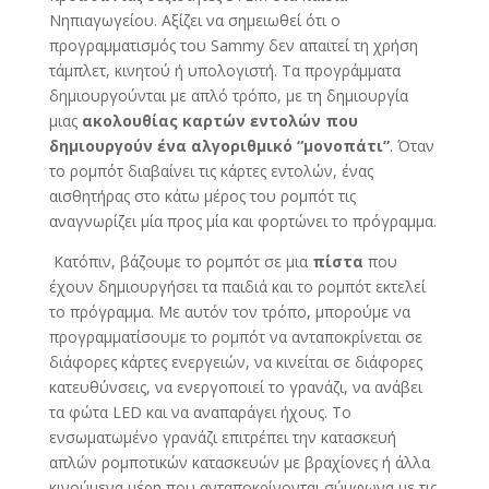
Νηπιαγωγείου. Αξίζει να σημειωθεί ότι ο
προγραμματισμός του Sammy δεν απαιτεί τη χρήση
τάμπλετ, κινητού ή υπολογιστή. Τα προγράμματα
δημιουργούνται με απλό τρόπο, με τη δημιουργία
μιας
ακολουθίας καρτών εντολών που
δημιουργούν ένα αλγοριθμικό “μονοπάτι”
. Όταν
το ρομπότ διαβαίνει τις κάρτες εντολών, ένας
αισθητήρας στο κάτω μέρος του ρομπότ τις
αναγνωρίζει μία προς μία και φορτώνει το πρόγραμμα.
Κατόπιν, βάζουμε το ρομπότ σε μια
πίστα
που
έχουν δημιουργήσει τα παιδιά και το ρομπότ εκτελεί
το πρόγραμμα. Με αυτόν τον τρόπο, μπορούμε να
προγραμματίσουμε το ρομπότ να ανταποκρίνεται σε
διάφορες κάρτες ενεργειών, να κινείται σε διάφορες
κατευθύνσεις, να ενεργοποιεί το γρανάζι, να ανάβει
τα φώτα LED και να αναπαράγει ήχους. Το
ενσωματωμένο γρανάζι επιτρέπει την κατασκευή
απλών ρομποτικών κατασκευών με βραχίονες ή άλλα
κινούμενα μέρη που ανταποκρίνονται σύμφωνα με τις