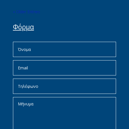
« Older Entries
Φόρμα